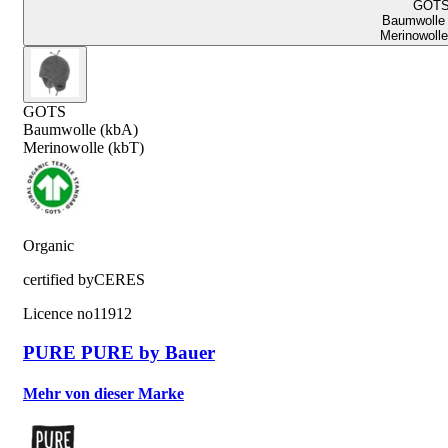
GOT
Baumwolle 
Merinowolle
GOTS
Baumwolle (kbA)
Merinowolle (kbT)
Organic
certified by
CERES
Licence no
11912
PURE PURE by Bauer
Mehr von dieser Marke