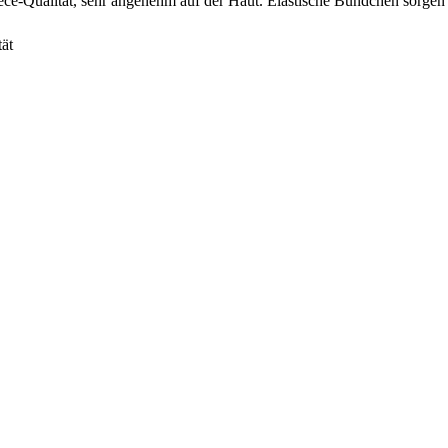
ece-Qualität, sehr angenehm auf der Haut. Elastische Bündchen sorgen
ät