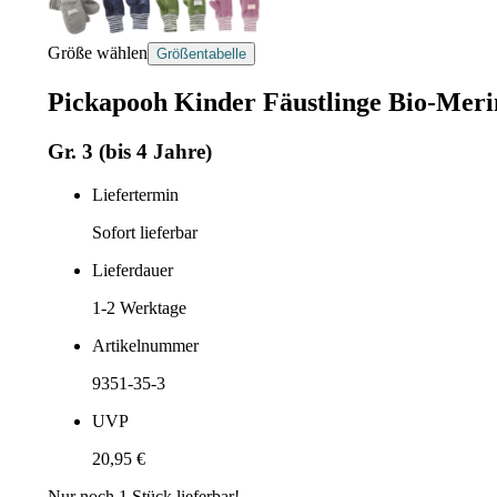
Größe wählen
Größentabelle
Pickapooh Kinder Fäustlinge Bio-Merin
Gr. 3 (bis 4 Jahre)
Liefertermin
Sofort lieferbar
Lieferdauer
1-2
Werktage
Artikelnummer
9351-35-3
UVP
20,95 €
Nur noch
1
Stück lieferbar!