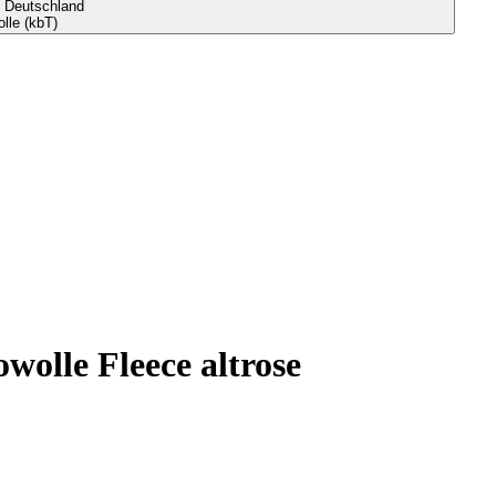
s Deutschland
lle (kbT)
wolle Fleece altrose