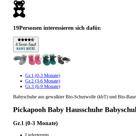
19
Personen interessieren sich dafür.
4
.5
von 5
auf
Gr.1 (0-3 Monate)
Gr.2 (3-6 Monate)
Gr.3 (6-9 Monate)
Babyschuhe aus gewalkter Bio-Schurwolle (kbT) und Bio-Baumw
Pickapooh Baby Hausschuhe Babyschuh
Gr.1 (0-3 Monate)
Liefertermin