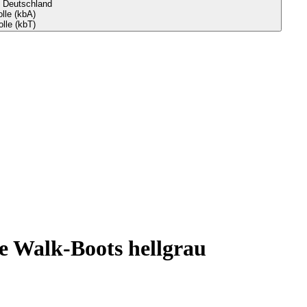
s Deutschland
le (kbA)
lle (kbT)
 Walk-Boots hellgrau