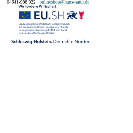
04641-988 922
·
onlineshop@hans-natur.de