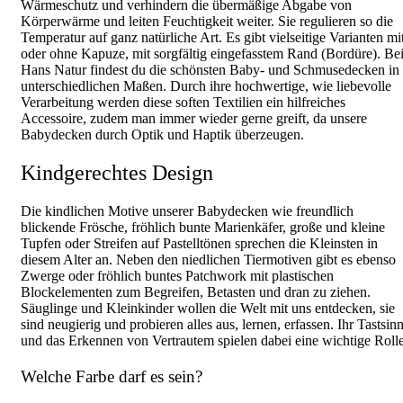
Wärmeschutz und verhindern die übermäßige Abgabe von
Körperwärme und leiten Feuchtigkeit weiter. Sie regulieren so die
Temperatur auf ganz natürliche Art. Es gibt vielseitige Varianten mi
oder ohne Kapuze, mit sorgfältig eingefasstem Rand (Bordüre). Be
Hans Natur findest du die schönsten Baby- und Schmusedecken in
unterschiedlichen Maßen. Durch ihre hochwertige, wie liebevolle
Verarbeitung werden diese soften Textilien ein hilfreiches
Accessoire, zudem man immer wieder gerne greift, da unsere
Babydecken durch Optik und Haptik überzeugen.
Kindgerechtes Design
Die kindlichen Motive unserer Babydecken wie freundlich
blickende Frösche, fröhlich bunte Marienkäfer, große und kleine
Tupfen oder Streifen auf Pastelltönen sprechen die Kleinsten in
diesem Alter an. Neben den niedlichen Tiermotiven gibt es ebenso
Zwerge oder fröhlich buntes Patchwork mit plastischen
Blockelementen zum Begreifen, Betasten und dran zu ziehen.
Säuglinge und Kleinkinder wollen die Welt mit uns entdecken, sie
sind neugierig und probieren alles aus, lernen, erfassen. Ihr Tastsin
und das Erkennen von Vertrautem spielen dabei eine wichtige Rolle
Welche Farbe darf es sein?