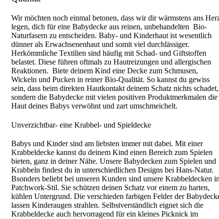
Wir möchten noch einmal betonen, dass wir dir wärmstens ans Her
legen, dich für eine Babydecke aus reinen, unbehandelten Bio-
Naturfasern zu entscheiden. Baby- und Kinderhaut ist wesentlich
dünner als Erwachsenenhaut und somit viel durchlässiger.
Herkömmliche Textilien sind häufig mit Schad- und Giftstoffen
belastet. Diese führen oftmals zu Hautreizungen und allergischen
Reaktionen. Biete deinem Kind eine Decke zum Schmusen,
Wickeln und Pucken in reiner Bio-Qualität. So kannst du gewiss
sein, dass beim direkten Hautkontakt deinem Schatz nichts schadet,
sondern die Babydecke mit vielen positiven Produktmerkmalen die
Haut deines Babys verwöhnt und zart umschmeichelt.
Unverzichtbar- eine Krabbel- und Spieldecke
Babys und Kinder sind am liebsten immer mit dabei. Mit einer
Krabbeldecke kannst du deinem Kind einen Bereich zum Spielen
bieten, ganz in deiner Nähe. Unsere Babydecken zum Spielen und
Krabbeln findest du in unterschiedlichen Designs bei Hans-Natur.
Bsonders beliebt bei unseren Kunden sind unsere Krabbeldecken i
Patchwork-Stil. Sie schützen deinen Schatz vor einem zu harten,
kühlen Untergrund. Die verschieden farbigen Felder der Babydeck
lassen Kinderaugen strahlen. Selbstverständlich eignet sich die
Krabbeldecke auch hervorragend für ein kleines Picknick im