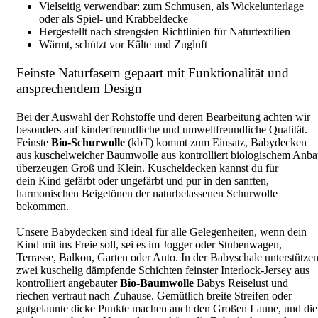
Vielseitig verwendbar: zum Schmusen, als Wickelunterlage
oder als Spiel- und Krabbeldecke
Hergestellt nach strengsten Richtlinien für Naturtextilien
Wärmt, schützt vor Kälte und Zugluft
Feinste Naturfasern gepaart mit Funktionalität und
ansprechendem Design
Bei der Auswahl der Rohstoffe und deren Bearbeitung achten wir
besonders auf kinderfreundliche und umweltfreundliche Qualität.
Feinste
Bio-Schurwolle
(kbT) kommt zum Einsatz, Babydecken
aus kuschelweicher Baumwolle aus kontrolliert biologischem Anb
überzeugen Groß und Klein. Kuscheldecken kannst du für
dein Kind gefärbt oder ungefärbt und pur in den sanften,
harmonischen Beigetönen der naturbelassenen Schurwolle
bekommen.
Unsere Babydecken sind ideal für alle Gelegenheiten, wenn dein
Kind mit ins Freie soll, sei es im Jogger oder Stubenwagen,
Terrasse, Balkon, Garten oder Auto. In der Babyschale unterstütze
zwei kuschelig dämpfende Schichten feinster Interlock-Jersey aus
kontrolliert angebauter
Bio-Baumwolle
Babys Reiselust und
riechen vertraut nach Zuhause. Gemütlich breite Streifen oder
gutgelaunte dicke Punkte machen auch den Großen Laune, und die