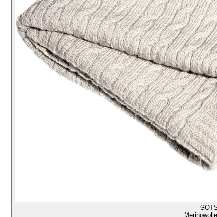
GOT
Merinowolle