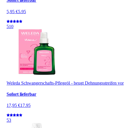
Sofort lieferbar
5,95 €
5.95
5
10
Weleda Schwangerschafts-Pflegeöl - beugt Dehnungsstreifen vor
Sofort lieferbar
17,95 €
17.95
5
3