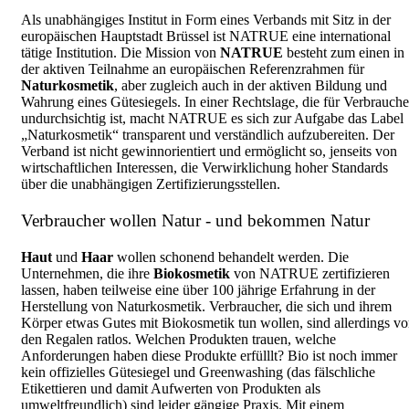
Als unabhängiges Institut in Form eines Verbands mit Sitz in der
europäischen Hauptstadt Brüssel ist NATRUE eine international
tätige Institution. Die Mission von
NATRUE
besteht zum einen in
der aktiven Teilnahme an europäischen Referenzrahmen für
Naturkosmetik
, aber zugleich auch in der aktiven Bildung und
Wahrung eines Gütesiegels. In einer Rechtslage, die für Verbrauche
undurchsichtig ist, macht NATRUE es sich zur Aufgabe das Label
„Naturkosmetik“ transparent und verständlich aufzubereiten. Der
Verband ist nicht gewinnorientiert und ermöglicht so, jenseits von
wirtschaftlichen Interessen, die Verwirklichung hoher Standards
über die unabhängigen Zertifizierungsstellen.
Verbraucher wollen Natur - und bekommen Natur
Haut
und
Haar
wollen schonend behandelt werden. Die
Unternehmen, die ihre
Biokosmetik
von NATRUE zertifizieren
lassen, haben teilweise eine über 100 jährige Erfahrung in der
Herstellung von Naturkosmetik. Verbraucher, die sich und ihrem
Körper etwas Gutes mit Biokosmetik tun wollen, sind allerdings vo
den Regalen ratlos. Welchen Produkten trauen, welche
Anforderungen haben diese Produkte erfülllt? Bio ist noch immer
kein offizielles Gütesiegel und Greenwashing (das fälschliche
Etikettieren und damit Aufwerten von Produkten als
umweltfreundlich) sind leider gängige Praxis. Mit einem