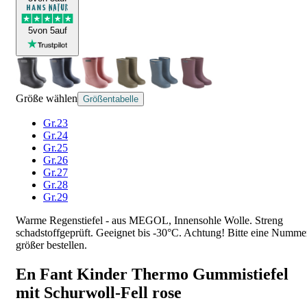
5
von 5
auf
Größe wählen
Größentabelle
Gr.23
Gr.24
Gr.25
Gr.26
Gr.27
Gr.28
Gr.29
Warme Regenstiefel - aus MEGOL, Innensohle Wolle. Streng
schadstoffgeprüft. Geeignet bis -30°C. Achtung! Bitte eine Numme
größer bestellen.
En Fant Kinder Thermo Gummistiefel
mit Schurwoll-Fell rose