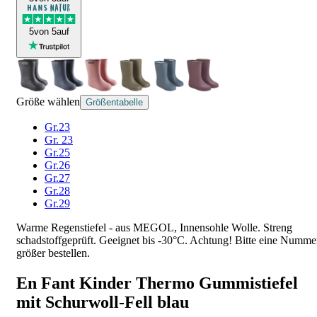
5
von 5
auf
Größe wählen
Größentabelle
Gr.23
Gr. 23
Gr.25
Gr.26
Gr.27
Gr.28
Gr.29
Warme Regenstiefel - aus MEGOL, Innensohle Wolle. Streng
schadstoffgeprüft. Geeignet bis -30°C. Achtung! Bitte eine Numme
größer bestellen.
En Fant Kinder Thermo Gummistiefel
mit Schurwoll-Fell blau