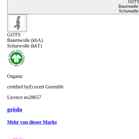
GOT
Baumwolle 
Schurwolle
GOTS
Baumwolle (kbA)
Schurwolle (kbT)
Organic
certified by
Ecocert Greenlife
Licence no
28657
grödo
Mehr von dieser Marke