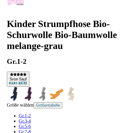
Kinder Strumpfhose Bio-
Schurwolle Bio-Baumwolle
melange-grau
Gr.1-2
5
von 5
auf
Größe wählen
Größentabelle
Gr.1-2
Gr.3-4
Gr.5-6
Gr.7-8