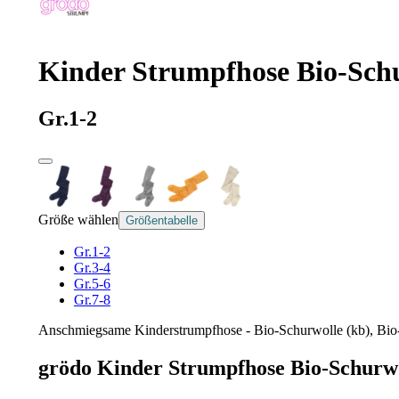
Kinder Strumpfhose Bio-Sch
Gr.1-2
Größe wählen
Größentabelle
Gr.1-2
Gr.3-4
Gr.5-6
Gr.7-8
Anschmiegsame Kinderstrumpfhose - Bio-Schurwolle (kb), Bio-B
grödo Kinder Strumpfhose Bio-Schurw