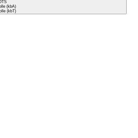
OTS
le (kbA)
lle (kbT)