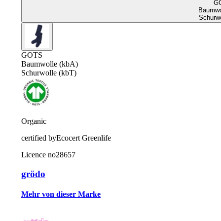
G
Baumwol
Schurwo
GOTS
Baumwolle (kbA)
Schurwolle (kbT)
Organic
certified by
Ecocert Greenlife
Licence no
28657
grödo
Mehr von dieser Marke