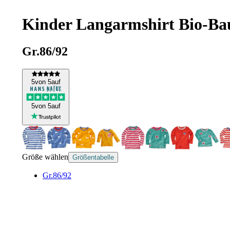
Kinder Langarmshirt Bio-Bau
Gr.86/92
5
von 5
auf
5
von 5
auf
Größe wählen
Größentabelle
Gr.86/92