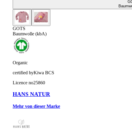
G
Baumwol
GOTS
Baumwolle (kbA)
Organic
certified by
Kiwa BCS
Licence no
25860
HANS NATUR
Mehr von dieser Marke