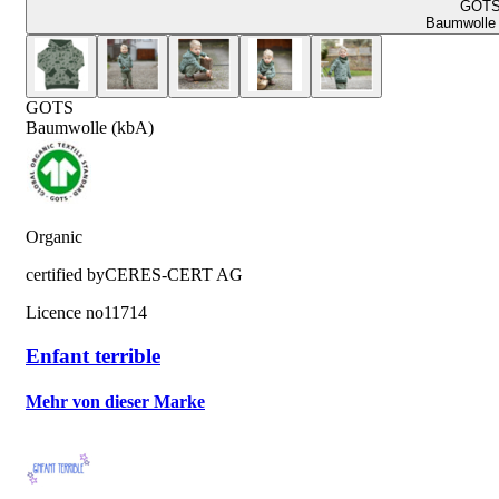
GOT
Baumwolle 
GOTS
Baumwolle (kbA)
Organic
certified by
CERES-CERT AG
Licence no
11714
Enfant terrible
Mehr von dieser Marke