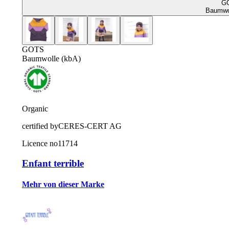
G
Baumwol
GOTS
Baumwolle (kbA)
Organic
certified by
CERES-CERT AG
Licence no
11714
Enfant terrible
Mehr von dieser Marke