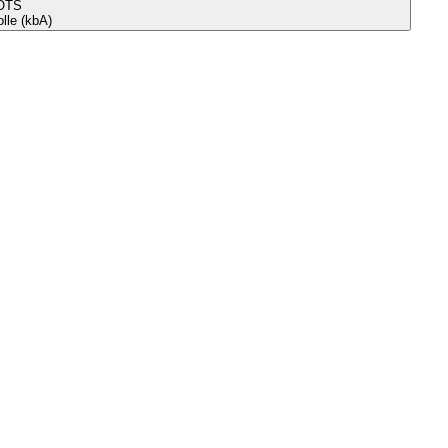
OTS
le (kbA)