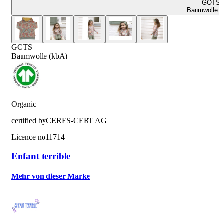
GOT
Baumwolle 
GOTS
Baumwolle (kbA)
Organic
certified by
CERES-CERT AG
Licence no
11714
Enfant terrible
Mehr von dieser Marke