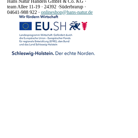
Hans Natur Handels GmbH & Co. KG ·
team Allee 11-19 ·
24392 ·
Süderbrarup ·
04641-988 922
·
onlineshop@hans-natur.de