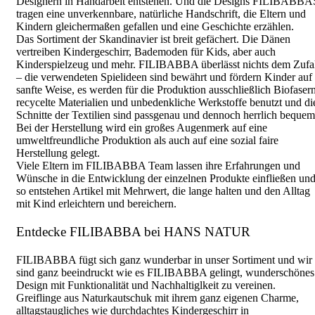
Designern in Handarbeit entstehen. Und die Designs FILIBABBA
tragen eine unverkennbare, natürliche Handschrift, die Eltern und
Kindern gleichermaßen gefallen und eine Geschichte erzählen.
Das Sortiment der Skandinavier ist breit gefächert. Die Dänen
vertreiben Kindergeschirr, Bademoden für Kids, aber auch
Kinderspielzeug und mehr. FILIBABBA überlässt nichts dem Zufa
– die verwendeten Spielideen sind bewährt und fördern Kinder auf
sanfte Weise, es werden für die Produktion ausschließlich Biofasern
recycelte Materialien und unbedenkliche Werkstoffe benutzt und di
Schnitte der Textilien sind passgenau und dennoch herrlich bequem
Bei der Herstellung wird ein großes Augenmerk auf eine
umweltfreundliche Produktion als auch auf eine sozial faire
Herstellung gelegt.
Viele Eltern im FILIBABBA Team lassen ihre Erfahrungen und
Wünsche in die Entwicklung der einzelnen Produkte einfließen un
so entstehen Artikel mit Mehrwert, die lange halten und den Alltag
mit Kind erleichtern und bereichern.
Entdecke FILIBABBA bei HANS NATUR
FILIBABBA fügt sich ganz wunderbar in unser Sortiment und wir
sind ganz beeindruckt wie es FILIBABBA gelingt, wunderschönes
Design mit Funktionalität und Nachhaltiglkeit zu vereinen.
Greiflinge aus Naturkautschuk mit ihrem ganz eigenen Charme,
alltagstaugliches wie durchdachtes Kindergeschirr in