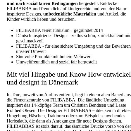
und nach sozial fairen Bedingungen
hergestellt. Entdecke
FILIBABBA und freue dich auf kindgerechte und von der Natur
inspirierte Designs,
unbedenkliche Materialien
und Artikel, die
Kinder wirklich lieben und brauchen.
FILIBABBA feiert Jubiläum – gegründet 2014
Dänisch inspiriertes Design – zeitlos schön, zurückhaltend un
geschmackvoll
FILIBABBA - für eine sichere Umgebung und das Bewahren
unserer Umwelt
Sinnvolle Produkte mit hohem Mehrwert
Umweltfreundlich und sozial fair hergestellt
Mit viel Hingabe und Know How entwickel
und designt in Dänemark
In True, unweit von Aarhus entfernt, liegt in einem alten Bauerhaus
die Firmenzentrale von FILIBABBA. Die ländliche Umgebung
inspiriert das 14-köpfige Team um Christian Bendtsen und Lasse
Rolihed Olesen. Die Designer FILIBABBAS entdecken in direkter
Umgebung Häschen, Traktoren oder zum Beispiel schwebendes
Herbstlaub, die dann als Anregungen für neue Designs dienen.
FILIBABBAS ist stolz darauf, das sämtliche Drucke vorab von de