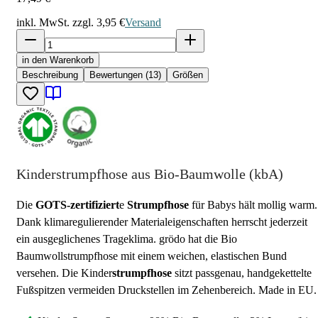
inkl. MwSt. zzgl.
3,95 €
Versand
in den Warenkorb
Beschreibung
Bewertungen (13)
Größen
Kinderstrumpfhose aus Bio-Baumwolle (kbA)
Die
GOTS-zertifiziert
e
Strumpfhose
für Babys hält mollig warm.
Dank klimaregulierender Materialeigenschaften herrscht jederzeit
ein ausgeglichenes Trageklima. grödo hat die Bio
Baumwollstrumpfhose mit einem weichen, elastischen Bund
versehen. Die Kinder
strumpfhose
sitzt passgenau, handgekettelte
Fußspitzen vermeiden Druckstellen im Zehenbereich. Made in EU.