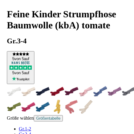
Feine Kinder Strumpfhose
Baumwolle (kbA) tomate
Gr.3-4
5
von 5
auf
5
von 5
auf
Größe wählen
Größentabelle
Gr.1-2