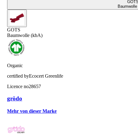
GOT
Baumwolle 
GOTS
Baumwolle (kbA)
Organic
certified by
Ecocert Greenlife
Licence no
28657
grödo
Mehr von dieser Marke