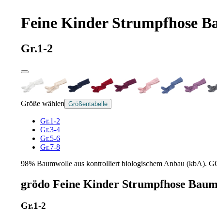
Feine Kinder Strumpfhose Ba
Gr.1-2
Größe wählen
Größentabelle
Gr.1-2
Gr.3-4
Gr.5-6
Gr.7-8
98% Baumwolle aus kontrolliert biologischem Anbau (kbA). GOT
grödo Feine Kinder Strumpfhose Baumw
Gr.1-2