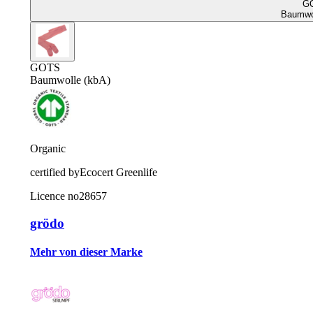
G
Baumwol
GOTS
Baumwolle (kbA)
Organic
certified by
Ecocert Greenlife
Licence no
28657
grödo
Mehr von dieser Marke