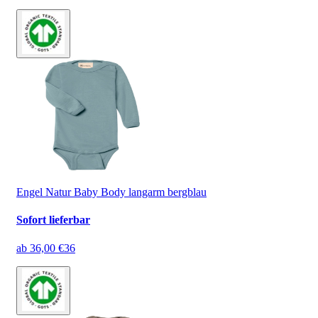
Engel Natur Baby Body langarm bergblau
Sofort lieferbar
ab
36,00 €
36