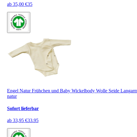
ab
35,00 €
35
Engel Natur Frühchen und Baby Wickelbody Wolle Seide Langar
natur
Sofort lieferbar
ab
33,95 €
33.95