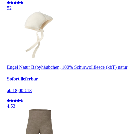
5
2
Engel Natur Babyhäubchen, 100% Schurwollfleece (kbT) natur
Sofort lieferbar
ab
18,00 €
18
4.5
3