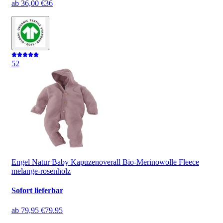
ab
36,00 €
36
5
2
Engel Natur Baby Kapuzenoverall Bio-Merinowolle Fleece
melange-rosenholz
Sofort lieferbar
ab
79,95 €
79.95