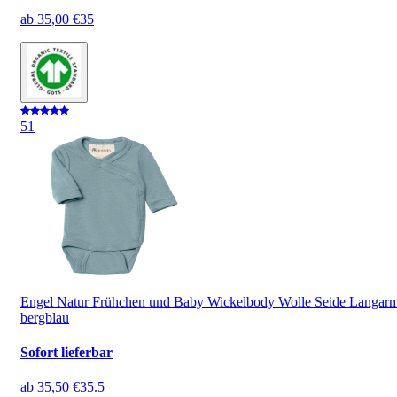
ab
35,00 €
35
5
1
Engel Natur Frühchen und Baby Wickelbody Wolle Seide Langar
bergblau
Sofort lieferbar
ab
35,50 €
35.5