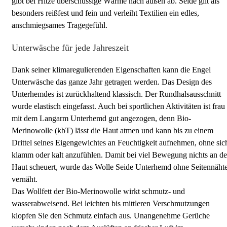
gibt bei Hitze überschüssige Wärme nach außen ab. Seide gilt als
besonders reißfest und fein und verleiht Textilien ein edles,
anschmiegsames Tragegefühl.
Unterwäsche für jede Jahreszeit
Dank seiner klimaregulierenden Eigenschaften kann die Engel
Unterwäsche das ganze Jahr getragen werden. Das Design des
Unterhemdes ist zurückhaltend klassisch. Der Rundhalsausschnitt
wurde elastisch eingefasst. Auch bei sportlichen Aktivitäten ist frau
mit dem Langarm Unterhemd gut angezogen, denn Bio-
Merinowolle (kbT) lässt die Haut atmen und kann bis zu einem
Drittel seines Eigengewichtes an Feuchtigkeit aufnehmen, ohne sic
klamm oder kalt anzufühlen. Damit bei viel Bewegung nichts an de
Haut scheuert, wurde das Wolle Seide Unterhemd ohne Seitennäht
vernäht.
Das Wollfett der Bio-Merinowolle wirkt schmutz- und
wasserabweisend. Bei leichten bis mittleren Verschmutzungen
klopfen Sie den Schmutz einfach aus. Unangenehme Gerüche