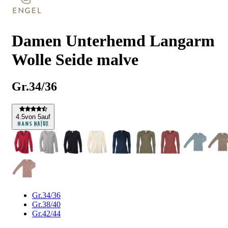
Damen Unterhemd Langarm
Wolle Seide malve
Gr.34/36
4
.5
von 5
auf
Gr.34/36
Gr.38/40
Gr.42/44