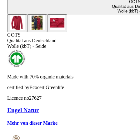
GOT
Qualität aus D
Wolle (kbT) 
GOTS
Qualität aus Deutschland
Wolle (kbT) - Seide
Made with 70% organic materials
certified by
Ecocert Greenlife
Licence no
27627
Engel Natur
Mehr von dieser Marke