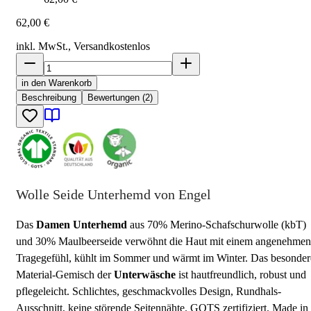
62,00 €
inkl. MwSt., Versand
kostenlos
in den Warenkorb
Beschreibung
Bewertungen (2)
Wolle Seide Unterhemd von Engel
Das
Damen Unterhemd
aus 70% Merino-Schafschurwolle (kbT)
und 30% Maulbeerseide verwöhnt die Haut mit einem angenehmen
Tragegefühl, kühlt im Sommer und wärmt im Winter. Das besonder
Material-Gemisch der
Unterwäsche
ist hautfreundlich, robust und
pflegeleicht. Schlichtes, geschmackvolles Design, Rundhals-
Ausschnitt, keine störende Seitennähte. GOTS zertifiziert. Made in