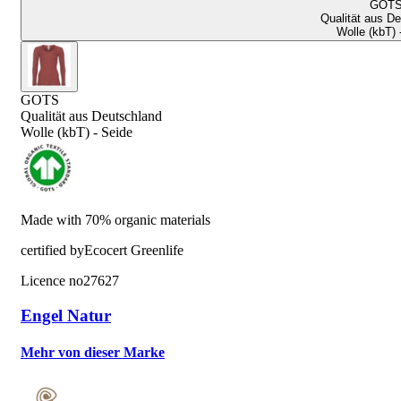
GOT
Qualität aus D
Wolle (kbT) 
GOTS
Qualität aus Deutschland
Wolle (kbT) - Seide
Made with 70% organic materials
certified by
Ecocert Greenlife
Licence no
27627
Engel Natur
Mehr von dieser Marke