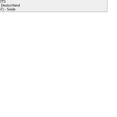
OTS
s Deutschland
bT) - Seide