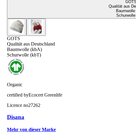
GOT
Qualität aus D
Baumwolle 
Schurwolle
GOTS
Qualität aus Deutschland
Baumwolle (kbA)
Schurwolle (kbT)
Organic
certified by
Ecocert Greenlife
Licence no
27262
Disana
Mehr von dieser Marke