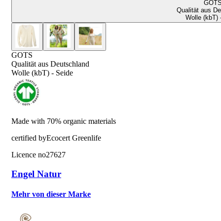
GOT
Qualität aus D
Wolle (kbT) 
GOTS
Qualität aus Deutschland
Wolle (kbT) - Seide
Made with 70% organic materials
certified by
Ecocert Greenlife
Licence no
27627
Engel Natur
Mehr von dieser Marke