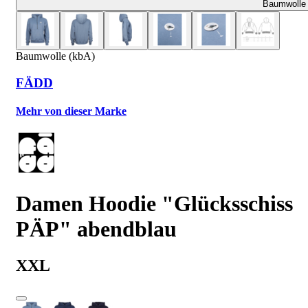
Baumwolle 
Baumwolle (kbA)
FÄDD
Mehr von dieser Marke
Damen Hoodie "Glücksschiss
PÄP" abendblau
XXL