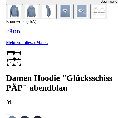
Baumwolle 
Baumwolle (kbA)
FÄDD
Mehr von dieser Marke
Damen Hoodie "Glücksschiss
PÄP" abendblau
M