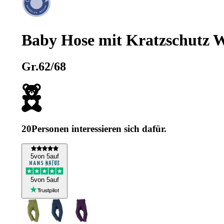
Baby Hose mit Kratzschutz W
Gr.62/68
20
Personen interessieren sich dafür.
5
von 5
auf
5
von 5
auf