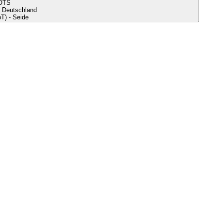
OTS
s Deutschland
bT) - Seide