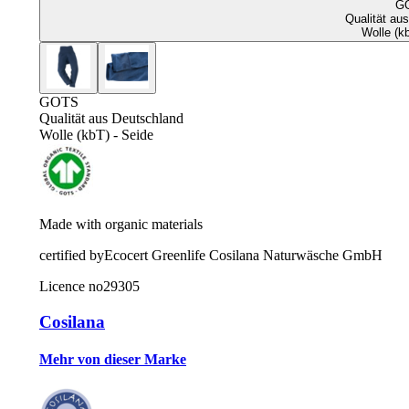
G
Qualität au
Wolle (k
GOTS
Qualität aus Deutschland
Wolle (kbT) - Seide
Made with organic materials
certified by
Ecocert Greenlife Cosilana Naturwäsche GmbH
Licence no
29305
Cosilana
Mehr von dieser Marke