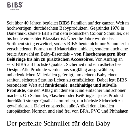
Seit über 40 Jahren begleitet
BIBS
Familien auf der ganzen Welt m
hochwertigen, durchdachten Babyprodukten. Gegründet 1978 in
Dänemark, startete BIBS mit dem ikonischen Colour-Schnuller, der
bis heute ein echter Klassiker ist. Über die Jahre wurde das
Sortiment stetig erweitert, sodass BIBS heute nicht nur Schnuller in
verschiedenen Formen und Materialien anbietet, sondern auch eine
breite Auswahl an Baby-Essentials –
von Flaschensaugern über
Beißringe bis hin zu praktischen Accessoires
. Von Anfang an
setzt BIBS auf höchste Qualität, Sicherheit und ein ästhetisches
Design. Alle Produkte werden aus sorgfältig ausgewählten,
unbedenklichen Materialien gefertigt, um deinem Baby einen
sanften, sicheren Start ins Leben zu ermöglichen. Dabei legt BIBS
besonderen Wert auf
funktionale, nachhaltige und stilvolle
Produkte
, die den Alltag mit deinem Kind einfacher und schöner
machen. Ob Schnuller, Flaschen oder Beißringe – jedes Produkt
durchläuft strenge Qualitätskontrollen, um höchste Sicherheit zu
gewährleisten. Dabei entsprechen alle Artikel den aktuellen
europäischen Normen und sind frei von BPA, PVC und Phthalaten
Der perfekte Schnuller für dein Baby