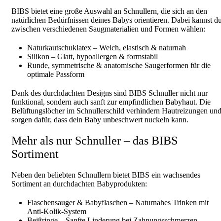
BIBS bietet eine große Auswahl an Schnullern, die sich an den
natürlichen Bedürfnissen deines Babys orientieren. Dabei kannst d
zwischen verschiedenen Saugmaterialien und Formen wählen:
Naturkautschuklatex – Weich, elastisch & naturnah
Silikon – Glatt, hypoallergen & formstabil
Runde, symmetrische & anatomische Saugerformen für die
optimale Passform
Dank des durchdachten Designs sind BIBS Schnuller nicht nur
funktional, sondern auch sanft zur empfindlichen Babyhaut. Die
Belüftungslöcher im Schnullerschild verhindern Hautreizungen un
sorgen dafür, dass dein Baby unbeschwert nuckeln kann.
Mehr als nur Schnuller – das BIBS
Sortiment
Neben den beliebten Schnullern bietet BIBS ein wachsendes
Sortiment an durchdachten Babyprodukten:
Flaschensauger & Babyflaschen – Naturnahes Trinken mit
Anti-Kolik-System
Beißringe – Sanfte Linderung bei Zahnungsschmerzen