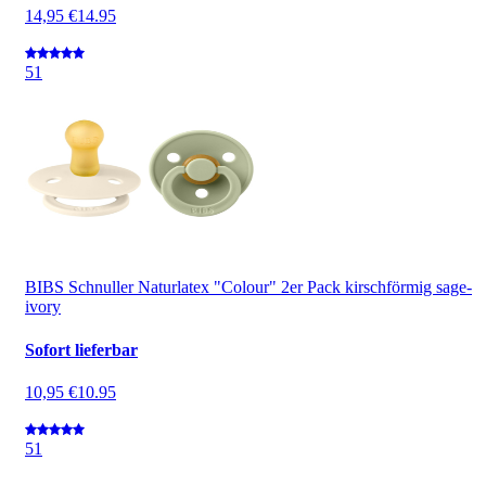
14,95 €
14.95
5
1
BIBS Schnuller Naturlatex "Colour" 2er Pack kirschförmig sage-
ivory
Sofort lieferbar
10,95 €
10.95
5
1