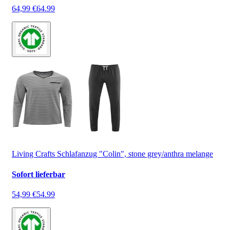
64,99 €
64.99
Living Crafts Schlafanzug "Colin", stone grey/anthra melange
Sofort lieferbar
54,99 €
54.99