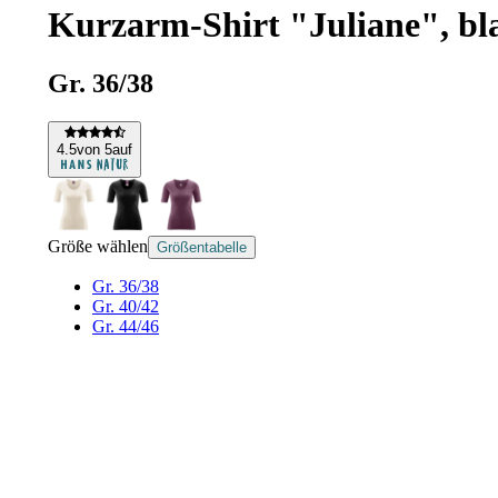
Kurzarm-Shirt "Juliane", bl
Gr. 36/38
4
.5
von 5
auf
Größe wählen
Größentabelle
Gr. 36/38
Gr. 40/42
Gr. 44/46