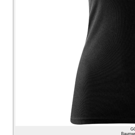
G
Baumwol