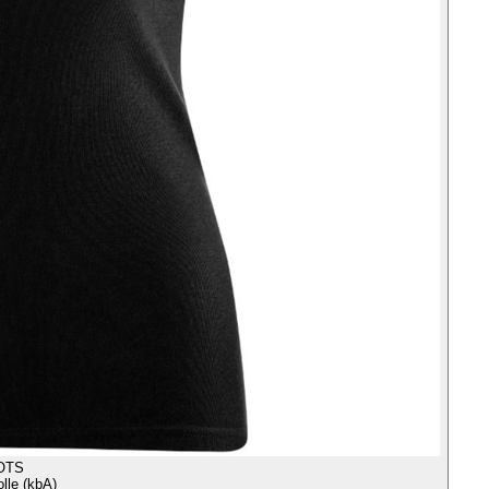
OTS
le (kbA)