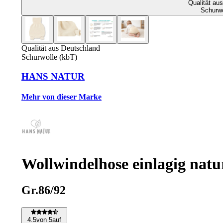
Qualität au
Schurwo
Qualität aus Deutschland
Schurwolle (kbT)
HANS NATUR
Mehr von dieser Marke
Wollwindelhose einlagig nat
Gr.86/92
4
.5
von 5
auf