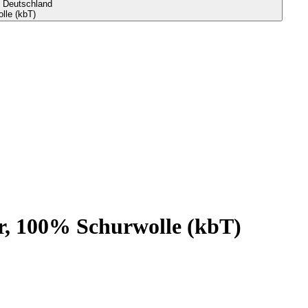
s Deutschland
lle (kbT)
ur, 100% Schurwolle (kbT)