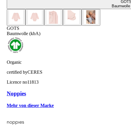
GOT
Baumwolle 
GOTS
Baumwolle (kbA)
Organic
certified by
CERES
Licence no
11813
Noppies
Mehr von dieser Marke