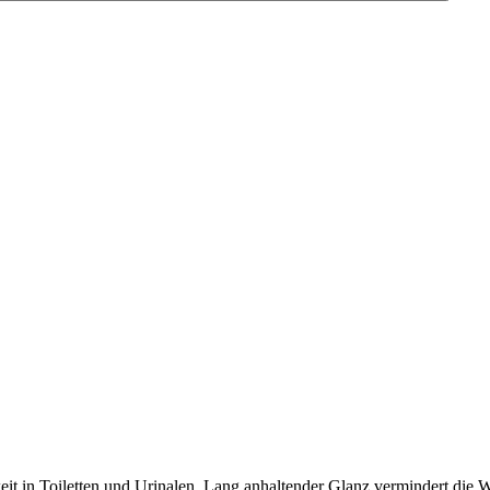
it in Toiletten und Urinalen. Lang anhaltender Glanz vermindert die