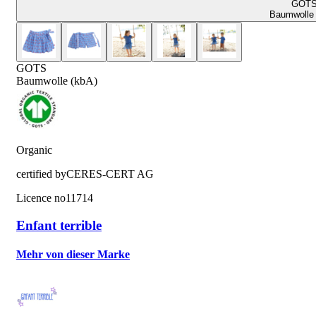
GOT
Baumwolle 
GOTS
Baumwolle (kbA)
Organic
certified by
CERES-CERT AG
Licence no
11714
Enfant terrible
Mehr von dieser Marke