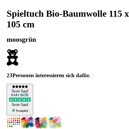
Spieltuch Bio-Baumwolle 115 x
105 cm
moosgrün
23
Personen interessieren sich dafür.
5
von 5
auf
5
von 5
auf