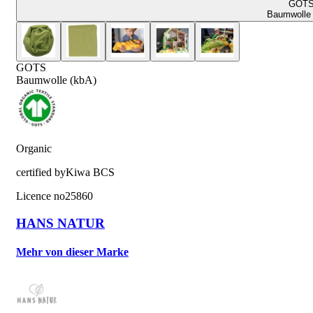
GOT
Baumwolle 
GOTS
Baumwolle (kbA)
Organic
certified by
Kiwa BCS
Licence no
25860
HANS NATUR
Mehr von dieser Marke