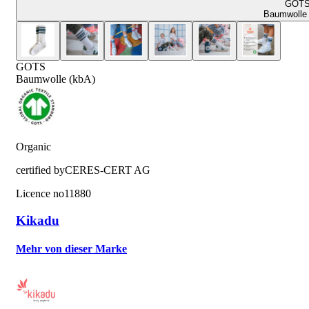
GOT
Baumwolle 
GOTS
Baumwolle (kbA)
Organic
certified by
CERES-CERT AG
Licence no
11880
Kikadu
Mehr von dieser Marke