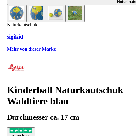
Naturkaut
Naturkautschuk
sigikid
Mehr von dieser Marke
Kinderball Naturkautschuk
Waldtiere blau
Durchmesser ca. 17 cm
5
von 5
auf