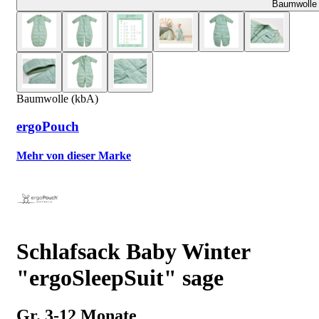
Baumwolle 
Baumwolle (kbA)
ergoPouch
Mehr von dieser Marke
Schlafsack Baby Winter
"ergoSleepSuit" sage
Gr. 3-12 Monate