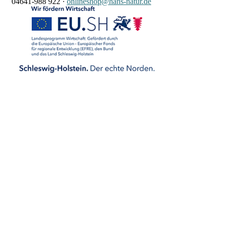
04641-988 922
·
onlineshop@hans-natur.de