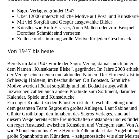
Sagro Verlag gegründet 1947
Über 12000 unterschiedliche Motive auf Post- und Kunstkart
Mit viel Sorgfalt und Gespür ausgewählte Bilder
Künstler wie Ruth Elsässer, Anna Malten oder zum Beispiel
Dorothea Schmidt sind vertreten
Zeitlose und stimmungsvolle Motive für jeden Geschmack
Von 1947 bis heute
Bereits im Jahr 1947 wurde der Sagro Verlag, damals noch unter
dem Namen „Kunstkarten Elske“, gegründet. Im Jahre 2003 erhielt
der Verlag seinen neuen und aktuellen Namen. Der Firmensitz ist i
Schleswig-Holstein, im beschaulichen Ort Boostedt. Sämtliche
Motive werden höchst sorgfältig und mit Bedacht ausgewählt.
Inzwischen zählen auch andere Produkte zum Sortiment, darunter
Kalender, Spiele und Kunstdrucke.
Ein enger Kontakt zu den Künstlern ist der Geschäftsleitung und
dem gesamten Team Sagros ein großes Anliegen. Laut Sabine und
Günter Grothkopp, den Inhabern des Sagros Verlages, sind auf
diesem Wege bereits echte Freundschaften entstanden und es findet
ein reger Austausch zwischen Künstlern und Verlegern statt. Von A
wie Abousleiman bis Z wie Heinrich Zille umfasst das Angebot ein
große Spannbreite an Künstlern. – zeitgenössische wie alter Meister