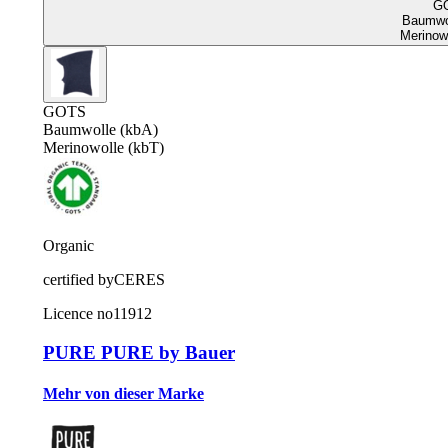
G
Baumwol
Merinowo
GOTS
Baumwolle (kbA)
Merinowolle (kbT)
Organic
certified by
CERES
Licence no
11912
PURE PURE by Bauer
Mehr von dieser Marke