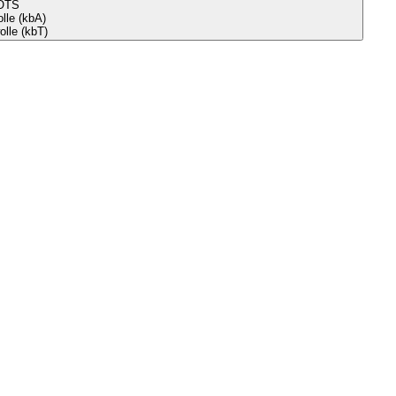
OTS
le (kbA)
lle (kbT)