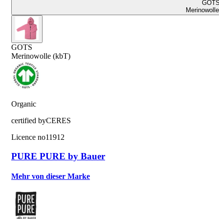
GOT
Merinowolle
GOTS
Merinowolle (kbT)
Organic
certified by
CERES
Licence no
11912
PURE PURE by Bauer
Mehr von dieser Marke