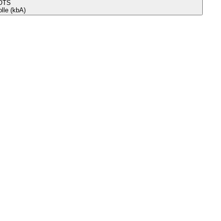
OTS
le (kbA)