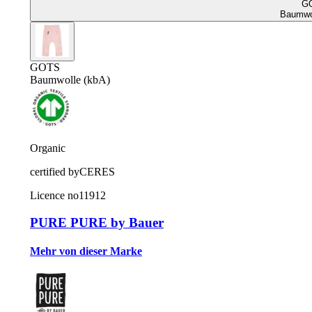
G
Baumwol
GOTS
Baumwolle (kbA)
Organic
certified by
CERES
Licence no
11912
PURE PURE by Bauer
Mehr von dieser Marke