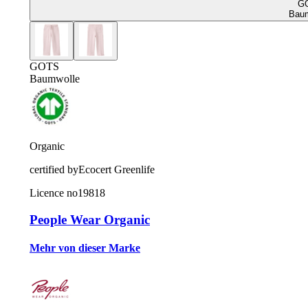
G
Baum
GOTS
Baumwolle
Organic
certified by
Ecocert Greenlife
Licence no
19818
People Wear Organic
Mehr von dieser Marke