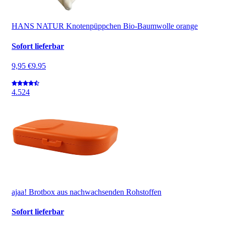
HANS NATUR Knotenpüppchen Bio-Baumwolle orange
Sofort lieferbar
9,95 €
9.95
4.5
24
ajaa! Brotbox aus nachwachsenden Rohstoffen
Sofort lieferbar