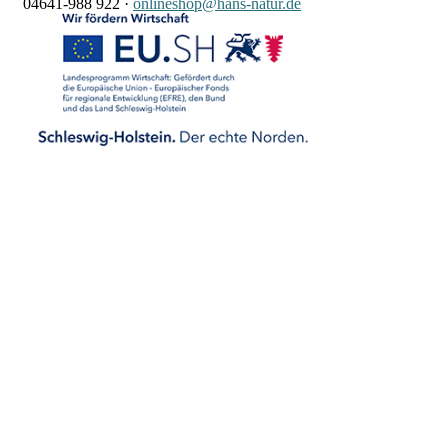
04641-988 922
·
onlineshop@hans-natur.de