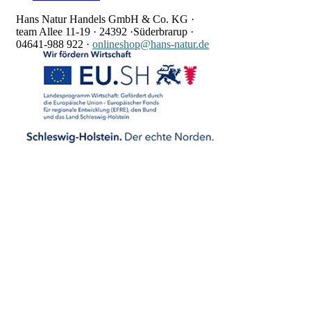
Hans Natur Handels GmbH & Co. KG ·
team Allee 11-19 ·
24392 ·
Süderbrarup ·
04641-988 922
·
onlineshop@hans-natur.de