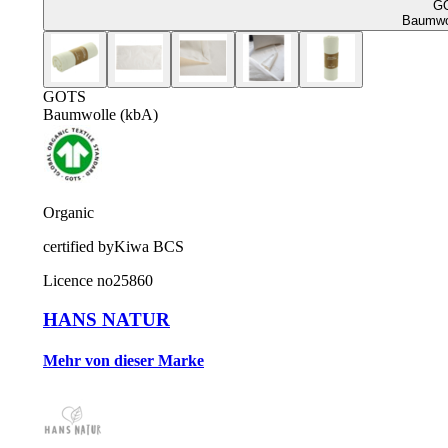
G
Baumwol
GOTS
Baumwolle (kbA)
Organic
certified by
Kiwa BCS
Licence no
25860
HANS NATUR
Mehr von dieser Marke