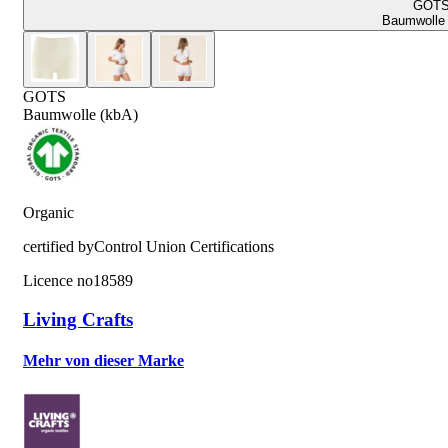
GOT
Baumwolle 
GOTS
Baumwolle (kbA)
Organic
certified by
Control Union Certifications
Licence no
18589
Living Crafts
Mehr von dieser Marke