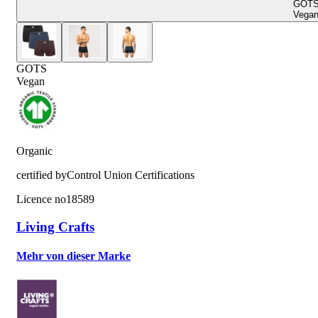
GOT
Vega
GOTS
Vegan
Organic
certified by
Control Union Certifications
Licence no
18589
Living Crafts
Mehr von dieser Marke